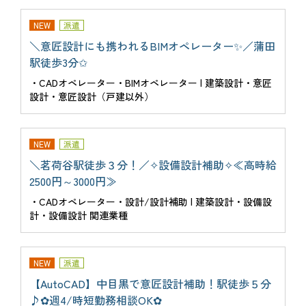
NEW
派遣
＼意匠設計にも携われるBIMオペレーター✨／蒲田
駅徒歩3分✩
・CADオペレーター・BIMオペレーター | 建築設計・意匠
設計・意匠設計（戸建以外）
NEW
派遣
＼茗荷谷駅徒歩３分！／✧設備設計補助✧≪高時給
2500円～3000円≫
・CADオペレーター・設計/設計補助 | 建築設計・設備設
計・設備設計 関連業種
NEW
派遣
【AutoCAD】中目黒で意匠設計補助！駅徒歩５分
♪✿週4/時短勤務相談OK✿