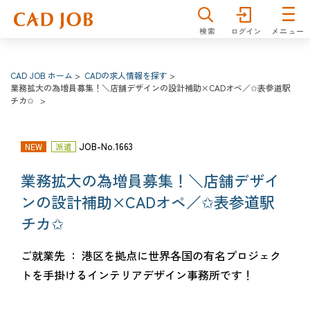
仕事を探す
雇用形態
分野
CAD JOB ホーム
CADの求人情報を探す
業務拡大の為増員募集！＼店舗デザインの設計補助×CADオペ／✩表参道駅
職種
勤務地
チカ✩
JOB-No.1663
NEW
派遣
キーワード
業務拡大の為増員募集！＼店舗デザイ
ンの設計補助×CADオペ／✩表参道駅
チカ✩
詳細検索
検索
ご就業先 ： 港区を拠点に世界各国の有名プロジェク
トを手掛けるインテリアデザイン事務所です！