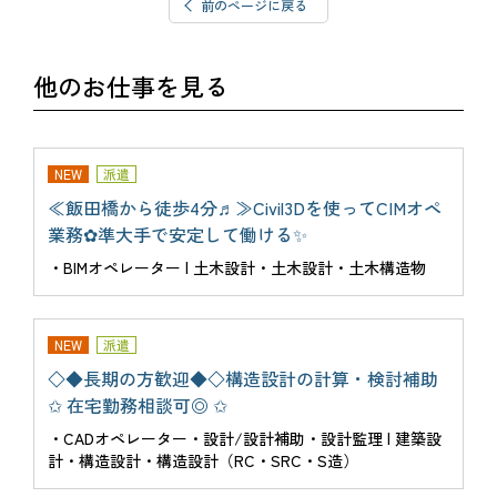
前のページに戻る
他のお仕事を見る
NEW
派遣
≪飯田橋から徒歩4分♬≫Civil3Dを使ってCIMオペ
業務✿準大手で安定して働ける✨
・BIMオペレーター | 土木設計・土木設計・土木構造物
NEW
派遣
◇◆長期の方歓迎◆◇構造設計の計算・検討補助
✩ 在宅勤務相談可◎ ✩
・CADオペレーター・設計/設計補助・設計監理 | 建築設
計・構造設計・構造設計（RC・SRC・S造）