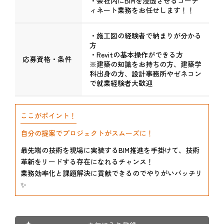
・会社内にBIMを浸透させるコーデ
ィネート業務をお任せします！！
・施工図の経験者で納まりが分かる
方
・Revitの基本操作ができる方
応募資格・条件
※建築の知識をお持ちの方、建築学
科出身の方、設計事務所やゼネコン
で就業経験者大歓迎
ここがポイント！
自分の提案でプロジェクトがスムーズに！
最先端の技術を現場に実装するBIM推進を手掛けて、技術
革新をリードする存在になれるチャンス！
業務効率化と課題解決に貢献できるのでやりがいバッチリ
✨