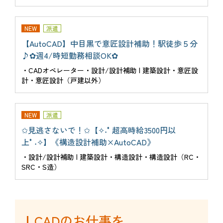
NEW
派遣
【AutoCAD】中目黒で意匠設計補助！駅徒歩５分
♪✿週4/時短勤務相談OK✿
・CADオペレーター・設計/設計補助 | 建築設計・意匠設
計・意匠設計（戸建以外）
NEW
派遣
✩見逃さないで！✩【✧˖°超高時給3500円以
上°˖✧】《構造設計補助×AutoCAD》
・設計/設計補助 | 建築設計・構造設計・構造設計（RC・
SRC・S造）
CADのお仕事を