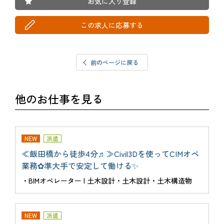
お気に入り登録
この求人に応募する
前のページに戻る
他のお仕事を見る
NEW
派遣
≪飯田橋から徒歩4分♬≫Civil3Dを使ってCIMオペ
業務✿準大手で安定して働ける✨
・BIMオペレーター | 土木設計・土木設計・土木構造物
NEW
派遣