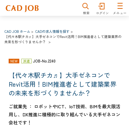
仕事を探す
雇用形態
分野
CAD JOB ホーム
CADの求人情報を探す
【代々木駅チカ♬】大手ゼネコンでRevit活用！BIM推進者として建築業界の
職種
勤務地
未来を形づくりませんか？
JOB-No.2240
NEW
派遣
キーワード
【代々木駅チカ♬】大手ゼネコンで
Revit活用！BIM推進者として建築業界
の未来を形づくりませんか？
詳細検索
検索
ご就業先 ： ロボットやICT、IoT技術、BIMを最大限活
用し、DX推進に積極的に取り組んでいる大手ゼネコン
会社です！