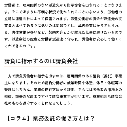
労働者は、
雇用関係のない派遣先から指示命令を出される
ことになりま
す。そこであまりに不利な状況で働かされることのないよう、労働者の
立場は派遣会社によって保護されます。派遣労働者の賃金が派遣先の従
業員と比べてあまりに低いのは問題ですし、単純作業ばかりさせられ
る、肉体労働が多いなど、契約内容とかけ離れた仕事は避けたいもので
す。派遣会社の配慮と労働者派遣法に守られ、労働者は安心して働くこ
とができるのです。
請負に指示するのは請負会社
一方で
請負労働者に指示を出すのは、雇用関係のある請負（委託）事業
主
になります。そのため請負労働者の就業時間や休憩、休日・休暇等の
管理はもちろん、業務の遂行方法から評価、さらには労働者の服務上の
規律、部署の配置まですべて請負事業主が行います。就業規則も請負会
社のものを遵守することになるでしょう。
【コラム】業務委託の働き方とは？