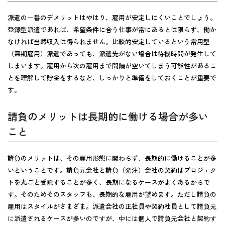
派遣の一番のデメリットはやはり、雇用が安定しにくいことでしょう。
登録型派遣であれば、希望条件に合う仕事が常にあるとは限らず、働か
なければ当然収入は得られません。比較的安定しているという常用型
（無期雇用）派遣であっても、派遣先がない場合は待機時間が発生して
しまいます。
雇用から次の雇用まで間隔が空いてしまう可能性がある
こ
とを理解して貯金をするなど、しっかりと準備をしておくことが重要で
す。
請負のメリットは長期的に働ける場合が多い
こと
請負のメリットは、その雇用形態に関わらず、
長期的に働けることが多
い
ということです。請負元会社と請負（発注）会社の契約はプロジェク
トを丸ごと受託することが多く、長期になるケースがよくあるからで
す。そのためそのスタッフも、長期的な雇用が望めます。ただし請負の
雇用はスタイルがさまざま。派遣会社の正社員や契約社員として請負元
に派遣されるケースが多いのですが、中には個人で請負元会社と契約す