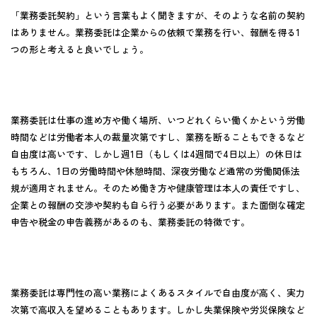
「業務委託契約」という言葉もよく聞きますが、そのような名前の契約
はありません。業務委託は企業からの依頼で業務を行い、報酬を得る1
つの形と考えると良いでしょう。
業務委託は仕事の進め方や働く場所、いつどれくらい働くかという労働
時間などは労働者本人の裁量次第ですし、業務を断ることもできるなど
自由度は高いです、しかし週1日（もしくは4週間で4日以上）の休日は
もちろん、1日の労働時間や休憩時間、深夜労働など通常の労働関係法
規が適用されません。そのため
働き方や健康管理は本人の責任
ですし、
企業との報酬の交渉や契約も自ら行う必要があります。また
面倒な確定
申告や税金の申告義務
があるのも、業務委託の特徴です。
業務委託は専門性の高い業務によくあるスタイルで自由度が高く、実力
次第で高収入を望めることもあります。しかし失業保険や労災保険など