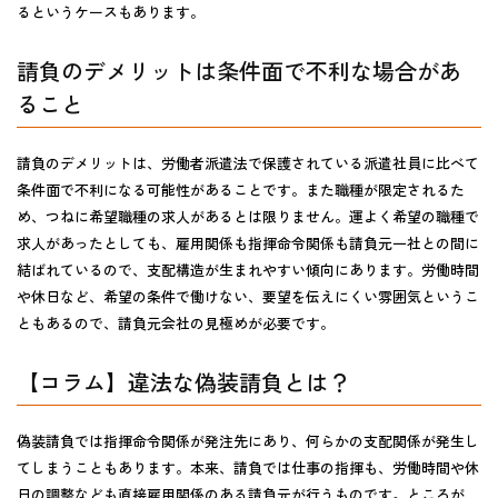
るというケースもあります。
請負のデメリットは条件面で不利な場合があ
ること
請負のデメリットは、労働者派遣法で保護されている派遣社員に比べて
条件面で不利になる可能性がある
ことです。また職種が限定されるた
め、つねに希望職種の求人があるとは限りません。運よく希望の職種で
求人があったとしても、雇用関係も指揮命令関係も請負元一社との間に
結ばれているので、支配構造が生まれやすい傾向にあります。労働時間
や休日など、希望の条件で働けない、要望を伝えにくい雰囲気というこ
ともあるので、
請負元会社の見極めが必要
です。
【コラム】違法な偽装請負とは？
偽装請負では指揮命令関係が発注先にあり、
何らかの支配関係が発生し
てしまうことも
あります。本来、請負では仕事の指揮も、労働時間や休
日の調整なども直接雇用関係のある請負元が行うものです。ところが