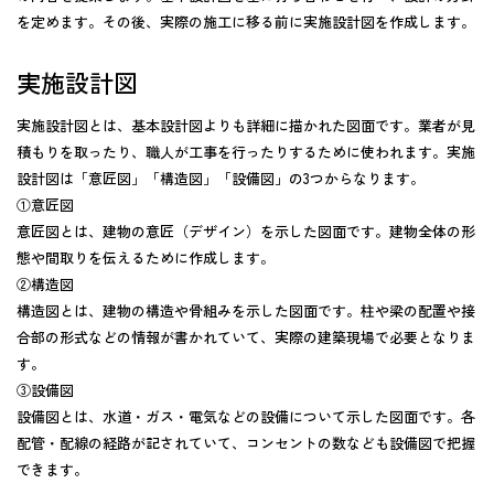
を定めます。その後、実際の施工に移る前に実施設計図を作成します。
実施設計図
実施設計図とは、基本設計図よりも詳細に描かれた図面です。業者が見
積もりを取ったり、職人が工事を行ったりするために使われます。実施
設計図は「意匠図」「構造図」「設備図」の3つからなります。
①意匠図
意匠図とは、建物の意匠（デザイン）を示した図面です。建物全体の形
態や間取りを伝えるために作成します。
②構造図
構造図とは、建物の構造や骨組みを示した図面です。柱や梁の配置や接
合部の形式などの情報が書かれていて、実際の建築現場で必要となりま
す。
③設備図
設備図とは、水道・ガス・電気などの設備について示した図面です。各
配管・配線の経路が記されていて、コンセントの数なども設備図で把握
できます。